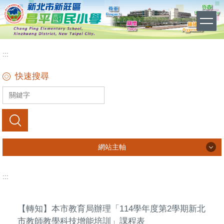
跳
到
主
要
內
:::
容
區
快速搜尋
搜尋
網站主軸
網站主軸
:::
公告訊息
關於本校
【轉知】本市教育局辦理「114學年度第2學期新北
市教師教學科技增能培訓」課程表