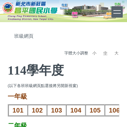
跳
到
主
要
內
容
班級網頁
區
字體大小調整
小
中
大
114學年度
(以下各班班級網頁點選後將另開新視窗)
一年級
101
102
103
104
105
106
二年級